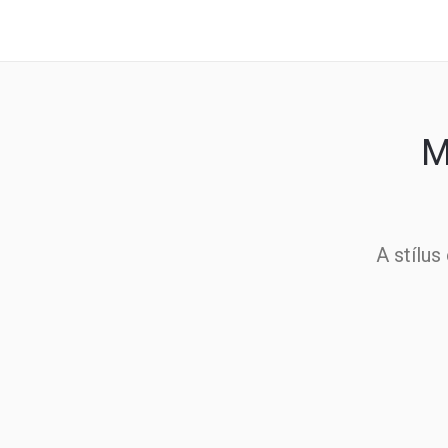
M
A stílus