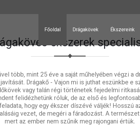
Főoldal
Drágakövek
Ékszereink
rágaköves ékszerek specialis
vel több, mint 25 éve a saját műhelyében végzi a d
javítását. Drágakő - Vajon mi is juthat eszünkbe e
őkövek vagy talán régi történetek fejedelmi ritkas
ndent felidézhetünk róluk, de az első és legfontosa
 feladata, hogy egy ékszer díszévé váljék! Hosszú a
lásáig vezet, de megéri a fáradozást. A természet 
mert az ember nem szűnik meg rajongani értük.