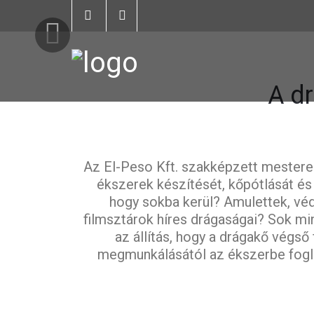
A d
Az El-Peso Kft. szakképzett mesterei
ékszerek készítését, kőpótlását és 
hogy sokba kerül? Amulettek, véd
filmsztárok híres drágaságai? Sok mi
az állítás, hogy a drágakő végső
megmunkálásától az ékszerbe fogla