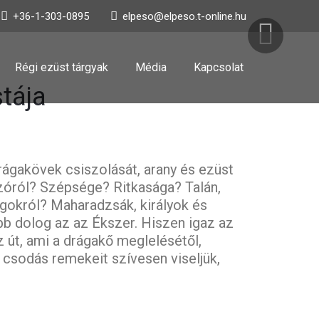
+36-1-303-0895
elpeso@elpeso.t-online.hu
Régi ezüst tárgyak
Média
Kapcsolat
tája
rágakövek csiszolását, arany és ezüst
 szóról? Szépsége? Ritkasága? Talán,
ágokról? Maharadzsák, királyok és
bb dolog az az Ékszer. Hiszen igaz az
z út, ami a drágakő meglelésétől,
csodás remekeit szívesen viseljük,