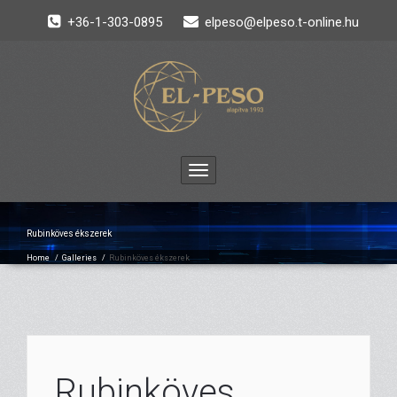
+36-1-303-0895
elpeso@elpeso.t-online.hu
Toggle
navigation
Rubinköves ékszerek
Home
/
Galleries
/
Rubinköves ékszerek
Rubinköves