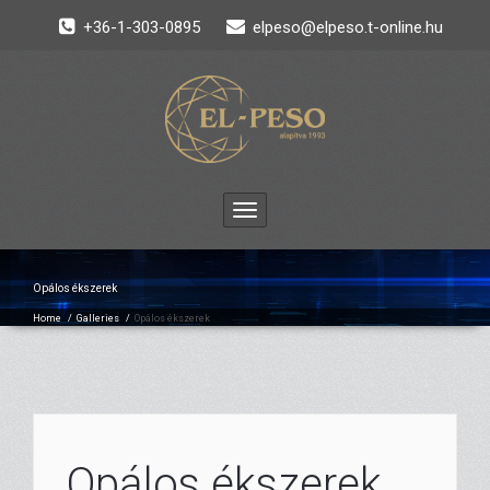
+36-1-303-0895
elpeso@elpeso.t-online.hu
Toggle
navigation
Opálos ékszerek
Home
/
Galleries
/
Opálos ékszerek
Opálos ékszerek