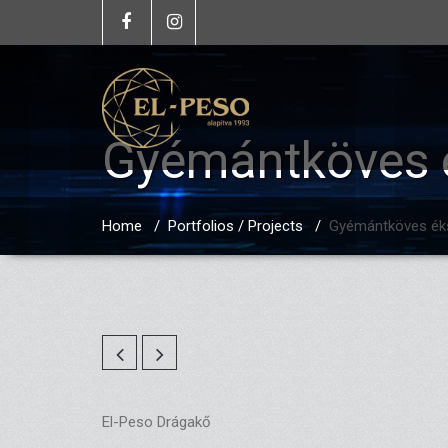
Gyémántköves 
Home
/
Portfolios / Projects
/
Gyémántköves ék
El-Peso Drágakő