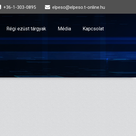
+36-1-303-0895
elpeso@elpeso.t-online.hu
Régi ezüst tárgyak
Média
Kapcsolat