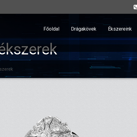
Főoldal
Drágakövek
Ékszereink
ékszerek
szerek