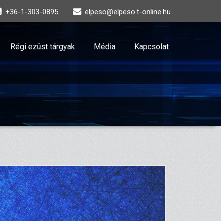
+36-1-303-0895
elpeso@elpeso.t-online.hu
Régi ezüst tárgyak
Média
Kapcsolat